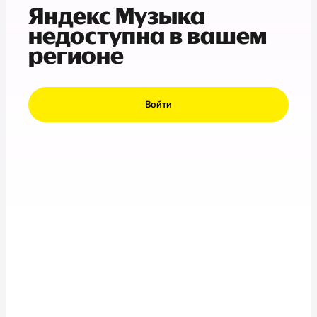
Яндекс Музыка
недоступна в вашем
регионе
Войти