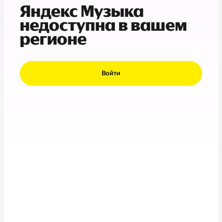
Яндекс Музыка
недоступна в вашем
регионе
Войти