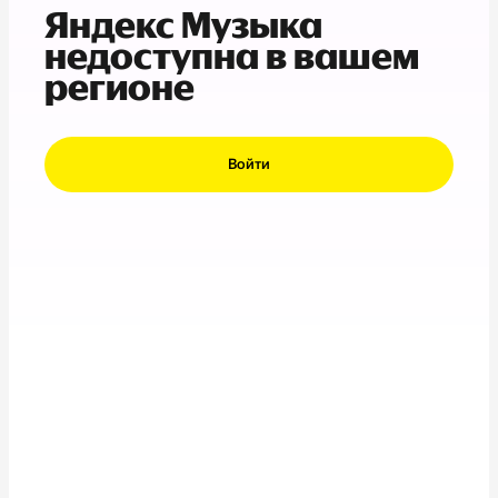
Яндекс Музыка
недоступна в вашем
регионе
Войти