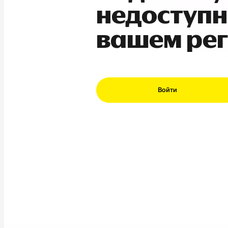
недоступн
вашем ре
Войти