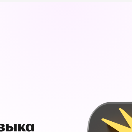
узыка