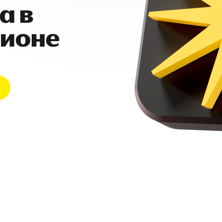
а в
гионе