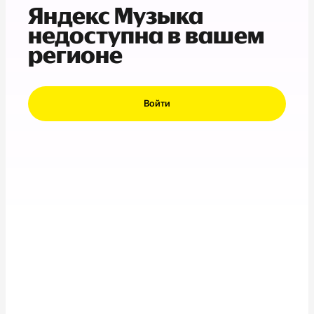
Яндекс Музыка
недоступна в вашем
регионе
Войти