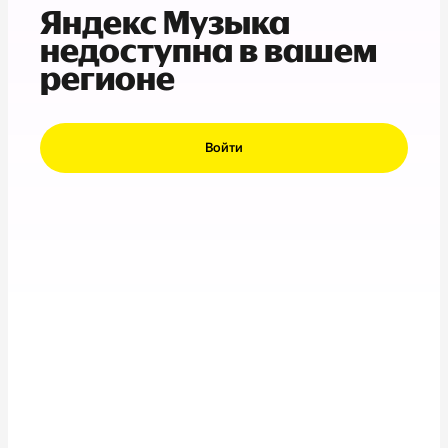
Яндекс Музыка
недоступна в вашем
регионе
Войти