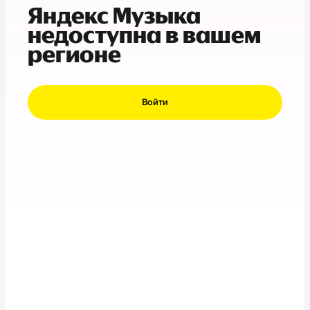
Яндекс Музыка
недоступна в вашем
регионе
Войти