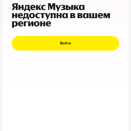
Яндекс Музыка
недоступна в вашем
регионе
Войти