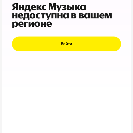
Яндекс Музыка
недоступна в вашем
регионе
Войти