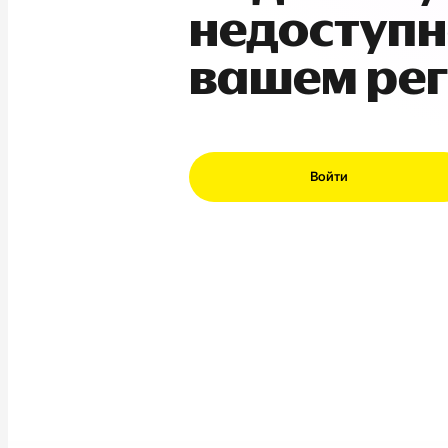
недоступн
вашем ре
Войти