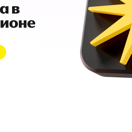
а в
гионе