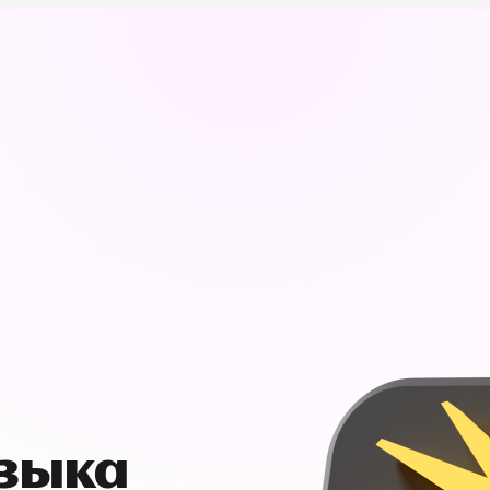
узыка