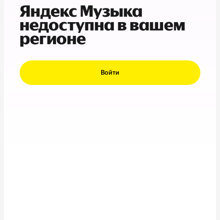
Яндекс Музыка
недоступна в вашем
регионе
Войти