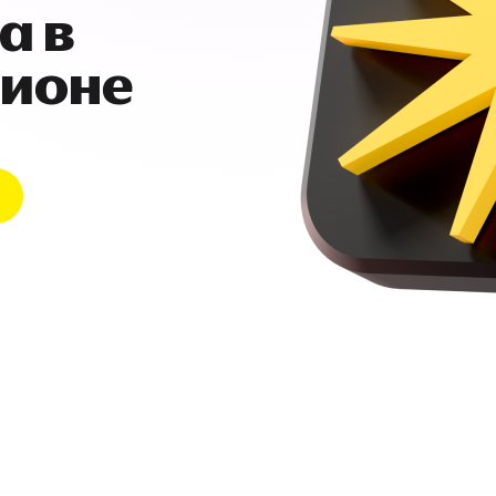
а в
гионе