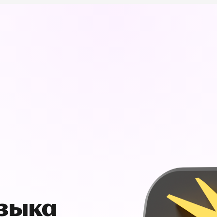
узыка