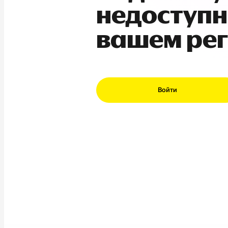
недоступн
вашем ре
Войти