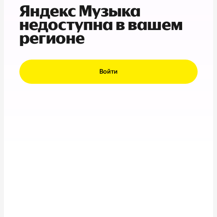
Яндекс Музыка
недоступна в вашем
регионе
Войти