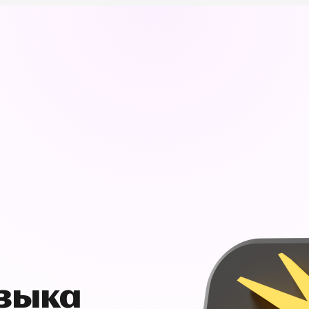
узыка