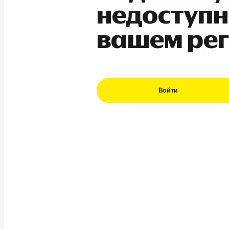
недоступн
вашем ре
Войти