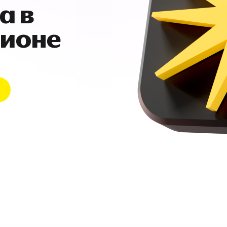
а в
гионе