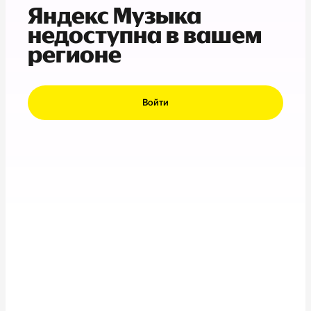
Яндекс Музыка
недоступна в вашем
регионе
Войти