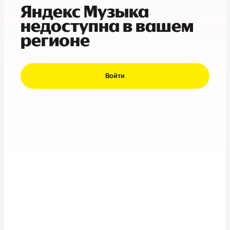
Яндекс Музыка
недоступна в вашем
регионе
Войти