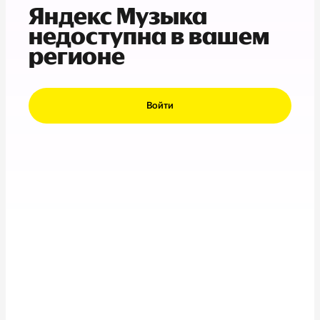
Яндекс Музыка
недоступна в вашем
регионе
Войти