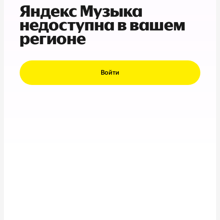
Яндекс Музыка
недоступна в вашем
регионе
Войти