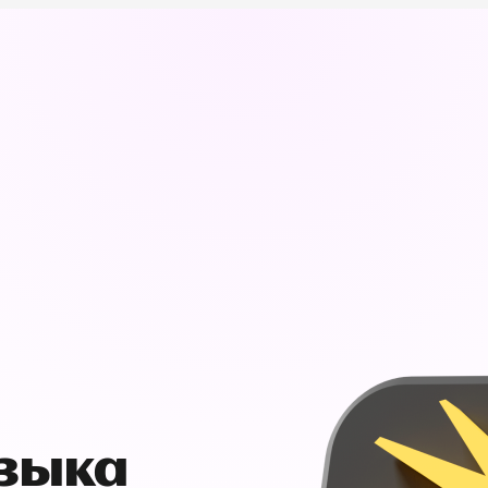
узыка