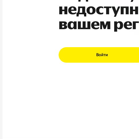
недоступн
вашем ре
Войти