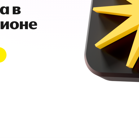
а в
гионе