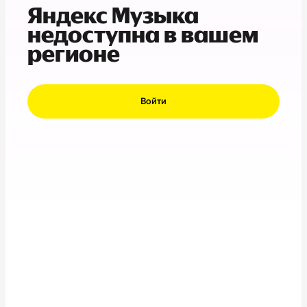
Яндекс Музыка
недоступна в вашем
регионе
Войти