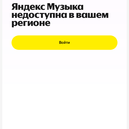
Яндекс Музыка
недоступна в вашем
регионе
Войти