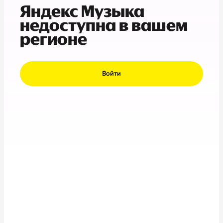
Яндекс Музыка
недоступна в вашем
регионе
Войти