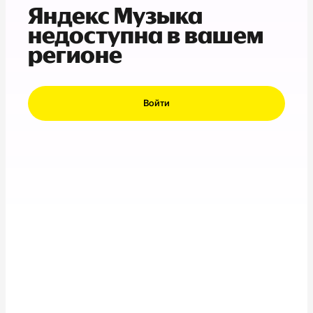
Яндекс Музыка
недоступна в вашем
регионе
Войти