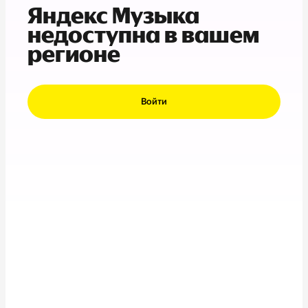
Яндекс Музыка
недоступна в вашем
регионе
Войти