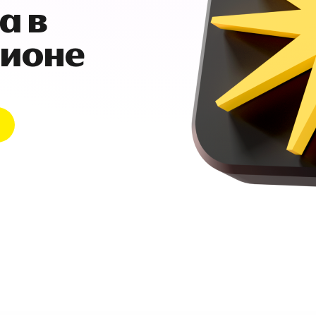
а в
гионе