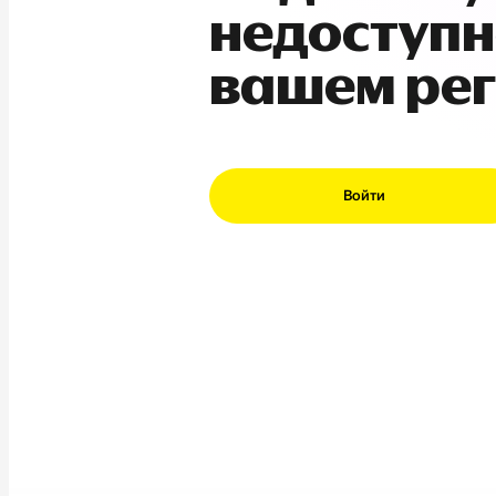
недоступн
вашем ре
Войти