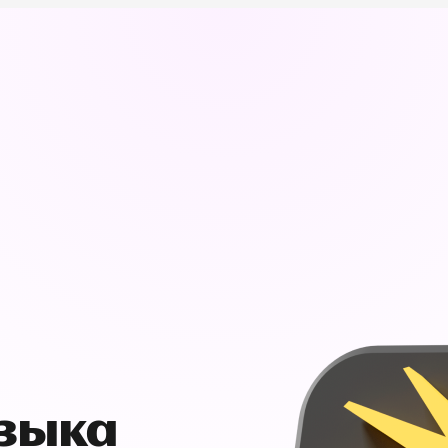
узыка