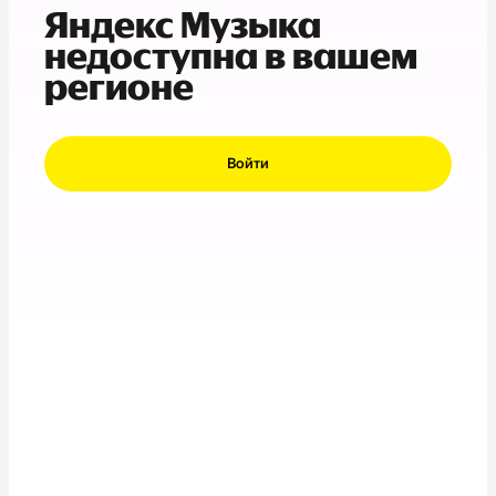
Яндекс Музыка
недоступна в вашем
регионе
Войти