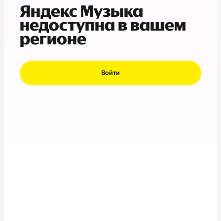
Яндекс Музыка
недоступна в вашем
регионе
Войти