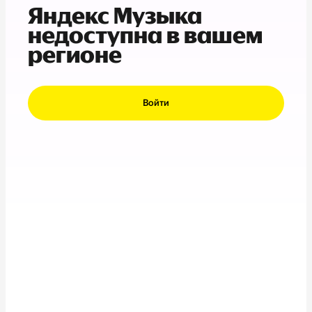
Яндекс Музыка
недоступна в вашем
регионе
Войти