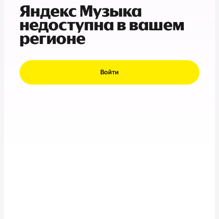
Яндекс Музыка
недоступна в вашем
регионе
Войти