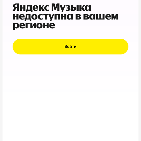
Яндекс Музыка
недоступна в вашем
регионе
Войти