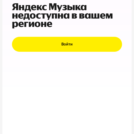
Яндекс Музыка
недоступна в вашем
регионе
Войти