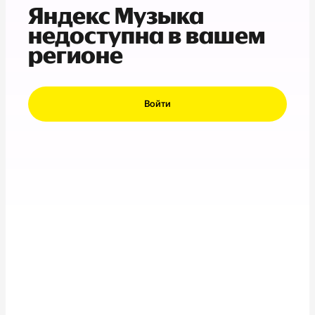
Яндекс Музыка
недоступна в вашем
регионе
Войти