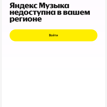
Яндекс Музыка
недоступна в вашем
регионе
Войти