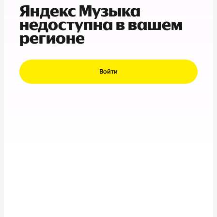
Яндекс Музыка
недоступна в вашем
регионе
Войти