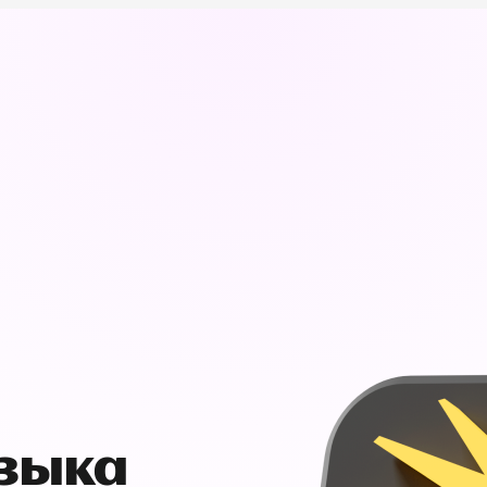
узыка