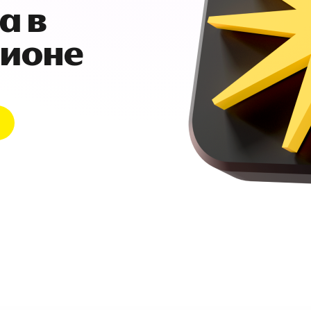
а в
гионе