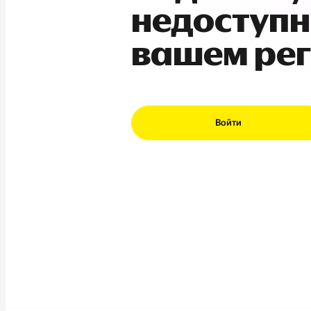
недоступн
вашем ре
Войти