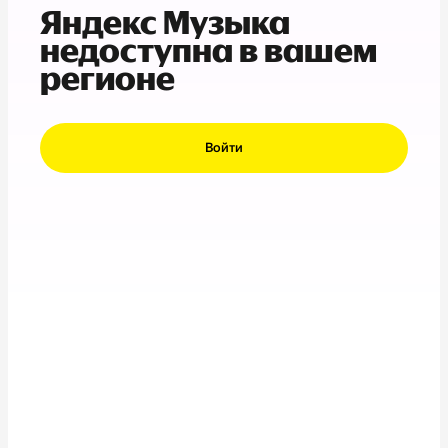
Яндекс Музыка
недоступна в вашем
регионе
Войти