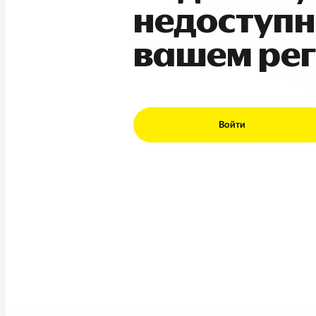
недоступн
вашем ре
Войти