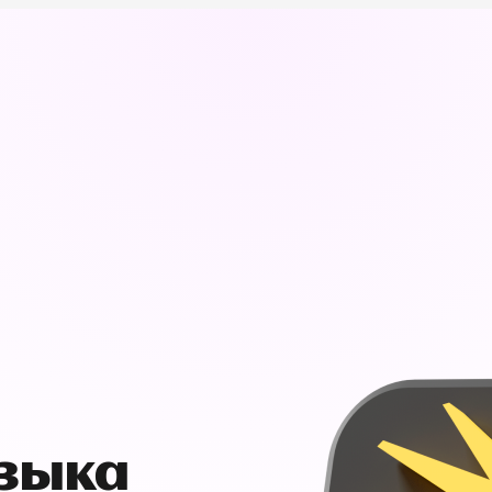
узыка