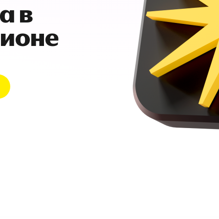
а в
гионе