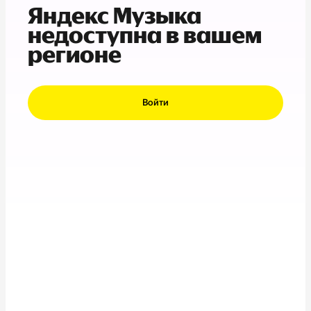
Яндекс Музыка
недоступна в вашем
регионе
Войти