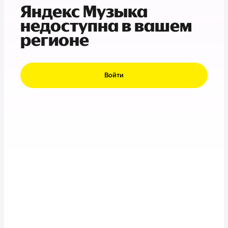
Яндекс Музыка
недоступна в вашем
регионе
Войти