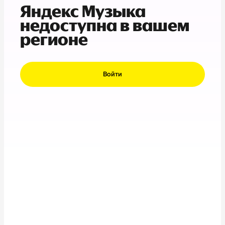
Яндекс Музыка
недоступна в вашем
регионе
Войти