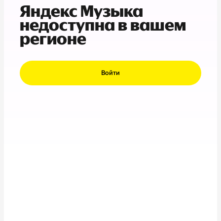
Яндекс Музыка
недоступна в вашем
регионе
Войти