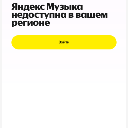
Яндекс Музыка
недоступна в вашем
регионе
Войти