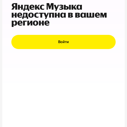
Яндекс Музыка
недоступна в вашем
регионе
Войти