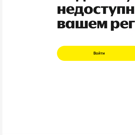
недоступн
вашем ре
Войти