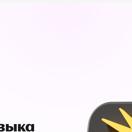
узыка