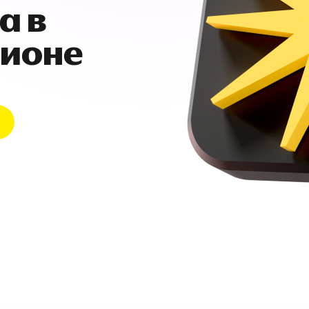
а в
гионе