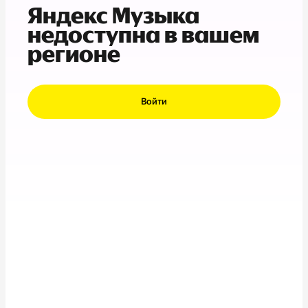
Яндекс Музыка
недоступна в вашем
регионе
Войти