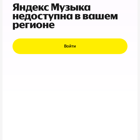
Яндекс Музыка
недоступна в вашем
регионе
Войти