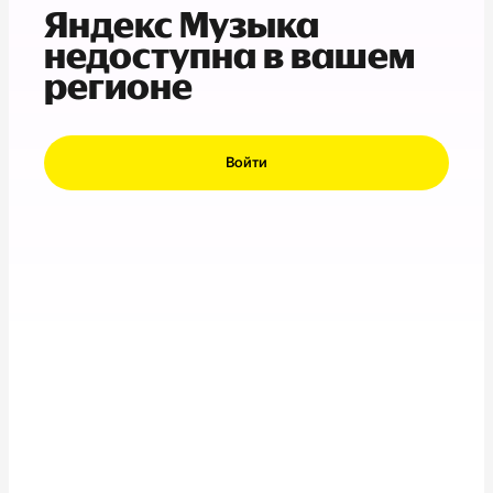
Яндекс Музыка
недоступна в вашем
регионе
Войти