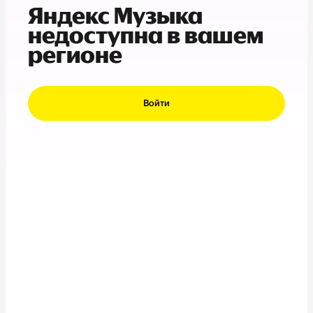
Яндекс Музыка
недоступна в вашем
регионе
Войти