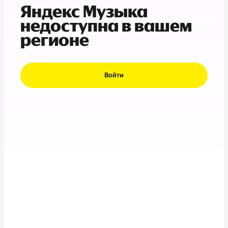
Яндекс Музыка
недоступна в вашем
регионе
Войти