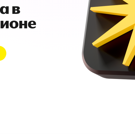
а в
гионе