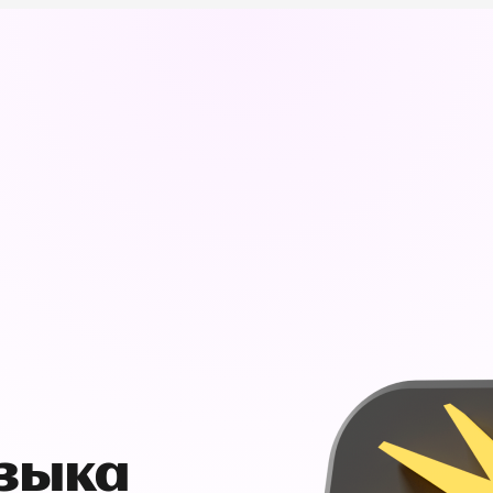
узыка