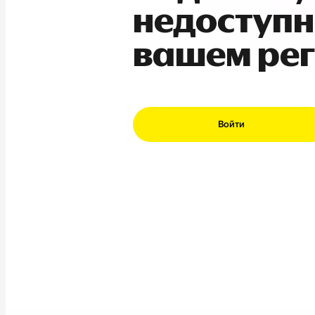
недоступн
вашем ре
Войти